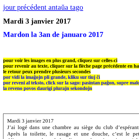
jour précédent antaŭa tago
Mardi 3 janvier 2017
Mardon la 3an de januaro 2017
pour voir les images en plus grand, cliquez sur celles-ci
pour revenir au texte, cliquer sur la flèche page précédente en h
le retour peux prendre plusieurs secondes
por vidi la imaĝojn pli grande, kliku sur tiuj ĉi
por reveni al teksto, click sur la sago: pasintan paĝon, supre mal
la reveno povos daurigi plurajn sekondojn
Mardi 3 janvier 2017
J’ai logé dans une chambre au siège du club d’espérant
Après la toilette, le rasage et une douche, c’est le pet