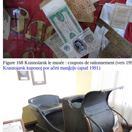
Figure 168 Krasnoïarsk le musée : coupons de rationnement (vers 19
Krasnojarsk kuponoj por aĉeti manĝoĵo (apud 1991)