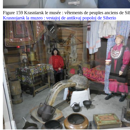
Figure 159 Krasnïarsk le musée : vêtements de peuples anciens de Si
Krasnojarsk la muzeo : vestajoj de antikvaj popoloj de Siberio