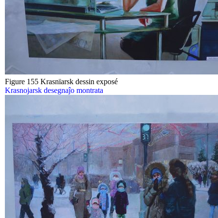
Figure 155 Krasnïarsk dessin exposé
Krasnojarsk desegnaĵo montrata