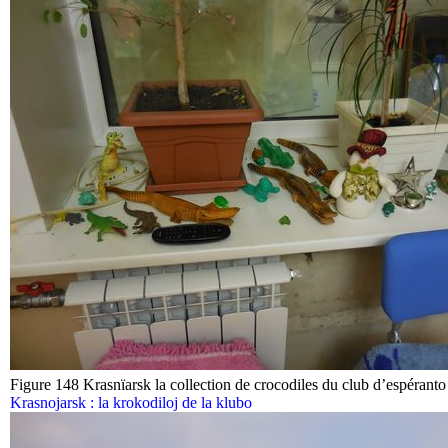
Figure 148 Krasnïarsk la collection de crocodiles du club d’espéranto (
Krasnojarsk : la krokodiloj de la klubo