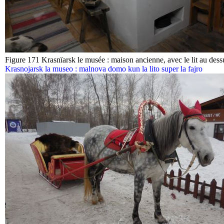
Figure 171 Krasnïarsk le musée : maison ancienne, avec le lit au dess
Krasnojarsk la museo : malnova domo kun la lito super la fajro