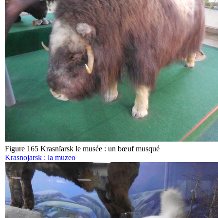
Figure 165 Krasnïarsk le musée : un bœuf musqué
Krasnojarsk : la muzeo