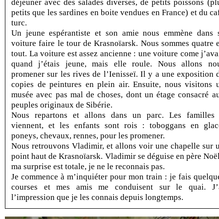
déjeuner avec des salades diverses, de petits poissons (pl
petits que les sardines en boite vendues en France) et du ca
turc.
Un jeune espérantiste et son amie nous emmène dans 
voiture faire le tour de Krasnoïarsk. Nous sommes quatre 
tout. La voiture est assez ancienne : une voiture come j’ava
quand j’étais jeune, mais elle roule. Nous allons no
promener sur les rives de l’Ienisseï. Il y a une exposition 
copies de peintures en plein air. Ensuite, nous visitons 
musée avec pas mal de choses, dont un étage consacré a
peuples originaux de Sibérie.
Nous repartons et allons dans un parc. Les familles
viennent, et les enfants sont rois : toboggans en glac
poneys, chevaux, rennes, pour les promener.
Nous retrouvons Vladimir, et allons voir une chapelle sur 
point haut de Krasnoïarsk. Vladimir se déguise en père Noël
ma surprise est totale, je ne le reconnais pas.
Je commence à m’inquiéter pour mon train : je fais quelqu
courses et mes amis me conduisent sur le quai. J’
l’impression que je les connais depuis longtemps.