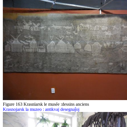
Figure 163 Krasnïarsk le musée :dessins anciens
Krasnojarsk la muzeo : antikvaj desegnaĵoj