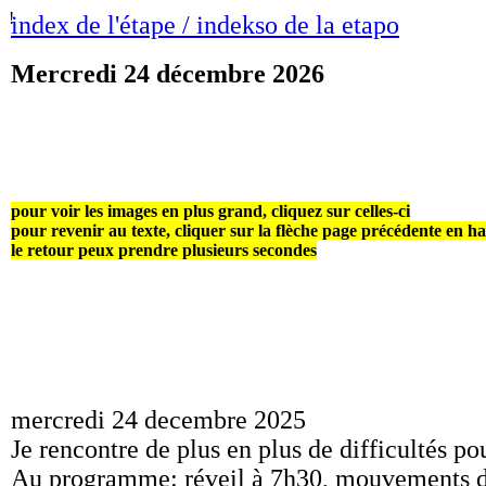
!
index de l'étape / indekso de la etapo
Mercredi 24 décembre 2026
pour voir les images en plus grand, cliquez sur celles-ci
pour revenir au texte, cliquer sur la flèche page précédente en h
le retour peux prendre plusieurs secondes
mercredi 24 decembre 2025
Je rencontre de plus en plus de difficultés po
Au programme: réveil à 7h30, mouvements de ki