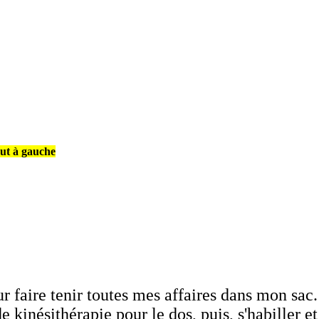
aut à gauche
ur faire tenir toutes mes affaires dans mon sac.
nésithérapie pour le dos, puis, s'habiller et p