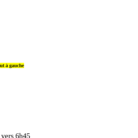
aut à gauche
 vers 6h45