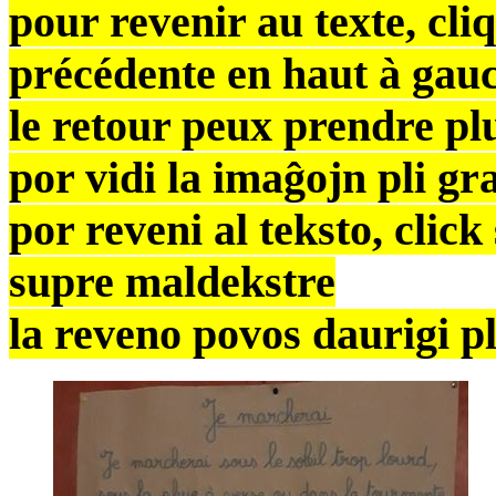
pour revenir au texte, cli
précédente en haut à gau
le retour peux prendre pl
por vidi la imaĝojn pli gra
por reveni al teksto, clic
supre maldekstre
la reveno povos daurigi p