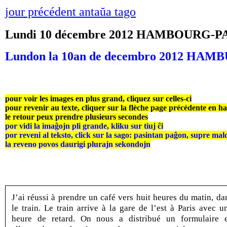
jour précédent antaŭa tago
Lundi 10 décembre 2012 HAMBOURG-P
Lundon la 10an de decembro 2012 H
pour voir les images en plus grand, cliquez sur celles-ci
pour revenir au texte, cliquer sur la flèche page précédente en h
le retour peux prendre plusieurs secondes
por vidi la imaĝojn pli grande, kliku sur tiuj ĉi
por reveni al teksto, click sur la sago: pasintan paĝon, supre mal
la reveno povos daurigi plurajn sekondojn
J’ai réussi à prendre un café vers huit heures du matin, da
le train. Le train arrive à la gare de l’est à Paris avec u
heure de retard. On nous a distribué un formulaire 