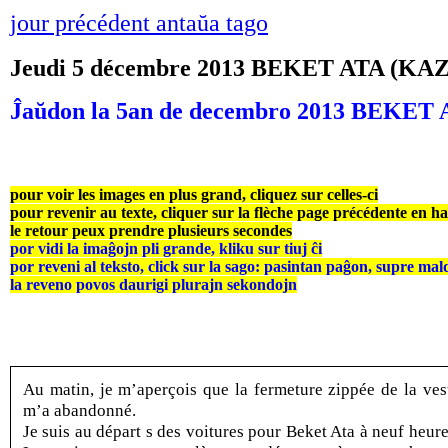
jour précédent antaŭa tago
Jeudi 5 décembre 2013 BEKET ATA (K
Ĵaŭdon la 5an de decembro 2013 BEKE
pour voir les images en plus grand, cliquez sur celles-ci
pour revenir au texte, cliquer sur la flèche page précédente en h
le retour peux prendre plusieurs secondes
por vidi la imaĝojn pli grande, kliku sur tiuj ĉi
por reveni al teksto, click sur la sago: pasintan paĝon, supre mal
la reveno povos daurigi plurajn sekondojn
Au matin, je m’aperçois que la fermeture zippée de la ves
m’a abandonné.
Je suis au départ s des voitures pour Beket Ata à neuf heure