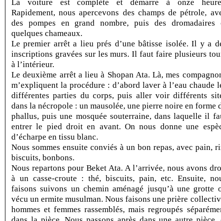
La voiture est complète et démarre à onze heure
Rapidement, nous apercevons des champs de pétrole, av
des pompes en grand nombre, puis des dromadaires 
quelques chameaux.
Le premier arrêt a lieu prés d’une bâtisse isolée. Il y a d
inscriptions gravées sur les murs. Il faut faire plusieurs tou
à l’intérieur.
Le deuxième arrêt a lieu à Shopan Ata. Là, mes compagno
m’expliquent la procédure : d’abord laver à l’eau chaude l
différentes parties du corps, puis aller voir différents sit
dans la nécropole : un mausolée, une pierre noire en forme 
phallus, puis une mosquée souterraine, dans laquelle il fa
entrer le pied droit en avant. On nous donne une espè
d’écharpe en tissu blanc.
Nous sommes ensuite conviés à un bon repas, avec pain, ri
biscuits, bonbons.
Nous repartons pour Beket Ata. A l’arrivée, nous avons dro
à un casse-croute : thé, biscuits, pain, etc. Ensuite, no
faisons suivons un chemin aménagé jusqu’à une grotte 
vécu un ermite musulman. Nous faisons une prière collectiv
hommes et femmes rassemblés, mais regroupés séparéme
dans la pièce. Nous passons après dans une autre pièce, 