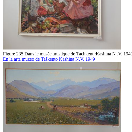
Figure 235 Dans le musée artistique de Tachkent :Kashina N .V. 194
En la arta muzeo de Taŝkento Kashina N.V. 1949