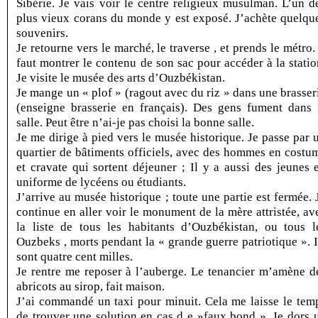
Sibérie. Je vais voir le centre religieux musulman. L’un d
plus vieux corans du monde y est exposé. J’achète quelqu
souvenirs.
Je retourne vers le marché, le traverse , et prends le métro. 
faut montrer le contenu de son sac pour accéder à la statio
Je visite le musée des arts d’Ouzbékistan.
Je mange un « plof » (ragout avec du riz » dans une brasser
(enseigne brasserie en français). Des gens fument dans 
salle. Peut être n’ai-je pas choisi la bonne salle.
Je me dirige à pied vers le musée historique. Je passe par 
quartier de bâtiments officiels, avec des hommes en costu
et cravate qui sortent déjeuner ; Il y a aussi des jeunes 
uniforme de lycéens ou étudiants.
J’arrive au musée historique ; toute une partie est fermée. 
continue en aller voir le monument de la mère attristée, av
la liste de tous les habitants d’Ouzbékistan, ou tous l
Ouzbeks , morts pendant la « grande guerre patriotique ». I
sont quatre cent milles.
Je rentre me reposer à l’auberge. Le tenancier m’amène d
abricots au sirop, fait maison.
J’ai commandé un taxi pour minuit. Cela me laisse le tem
de trouver une solution en cas d e »faux bond ». Je dors 