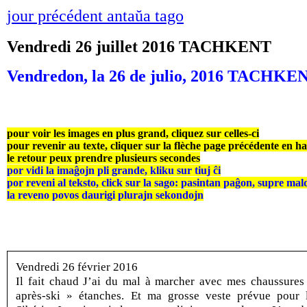
jour précédent antaŭa tago
Vendredi 26 juillet 2016 TACHKENT
Vendredon, la 26 de julio, 2016 TACHKE
pour voir les images en plus grand, cliquez sur celles-ci
pour revenir au texte, cliquer sur la flèche page précédente en h
le retour peux prendre plusieurs secondes
por vidi la imaĝojn pli grande, kliku sur tiuj ĉi
por reveni al teksto, click sur la sago: pasintan paĝon, supre mal
la reveno povos daurigi plurajn sekondojn
Vendredi 26 février 2016
Il fait chaud J’ai du mal à marcher avec mes chaussures
après-ski » étanches. Et ma grosse veste prévue pour 