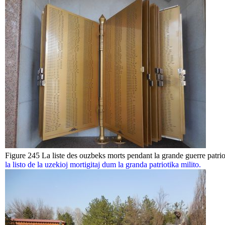
Figure 245 La liste des ouzbeks morts pendant la grande guerre patri
la listo de la uzekioj mortigitaj dum la granda patriotika milito.