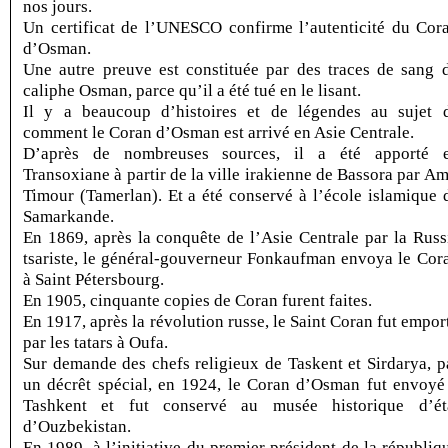
nos jours.
Un certificat de l’UNESCO confirme l’autenticité du Cor
d’Osman.
Une autre preuve est constituée par des traces de sang 
caliphe Osman, parce qu’il a été tué en le lisant.
Il y a beaucoup d’histoires et de légendes au sujet 
comment le Coran d’Osman est arrivé en Asie Centrale.
D’après de nombreuses sources, il a été apporté 
Transoxiane à partir de la ville irakienne de Bassora par Am
Timour (Tamerlan). Et a été conservé à l’école islamique 
Samarkande.
En 1869, après la conquête de l’Asie Centrale par la Russ
tsariste, le général-gouverneur Fonkaufman envoya le Cor
à Saint Pétersbourg.
En 1905, cinquante copies de Coran furent faites.
En 1917, après la révolution russe, le Saint Coran fut empor
par les tatars à Oufa.
Sur demande des chefs religieux de Taskent et Sirdarya, p
un décrêt spécial, en 1924, le Coran d’Osman fut envoyé
Tashkent et fut conservé au musée historique d’ét
d’Ouzbekistan.
En 1989, à l’initiative du premier président de la républiq