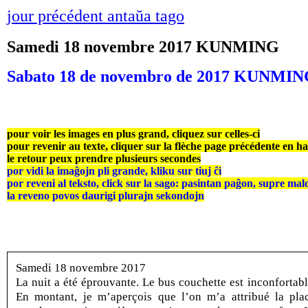
jour précédent antaŭa tago
Samedi 18 novembre 2017 KUNMING
Sabato 18 de novembro de 2017 KUNMI
pour voir les images en plus grand, cliquez sur celles-ci
pour revenir au texte, cliquer sur la flèche page précédente en h
le retour peux prendre plusieurs secondes
por vidi la imaĝojn pli grande, kliku sur tiuj ĉi
por reveni al teksto, click sur la sago: pasintan paĝon, supre mal
la reveno povos daurigi plurajn sekondojn
Samedi 18 novembre 2017
La nuit a été éprouvante. Le bus couchette est inconfortabl
En montant, je m’aperçois que l’on m’a attribué la pla