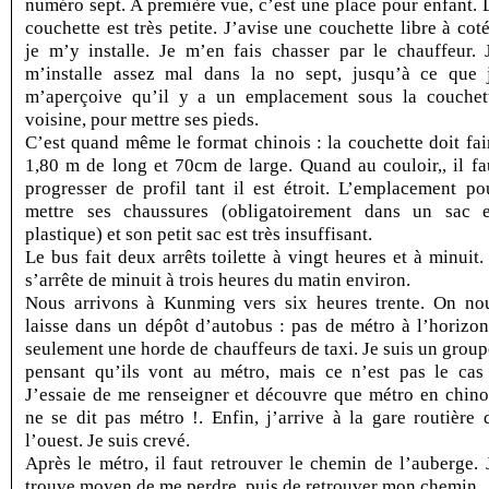
numéro sept. A première vue, c’est une place pour enfant. 
couchette est très petite. J’avise une couchette libre à coté
je m’y installe. Je m’en fais chasser par le chauffeur. 
m’installe assez mal dans la no sept, jusqu’à ce que 
m’aperçoive qu’il y a un emplacement sous la couchet
voisine, pour mettre ses pieds.
C’est quand même le format chinois : la couchette doit fai
1,80 m de long et 70cm de large. Quand au couloir,, il fa
progresser de profil tant il est étroit. L’emplacement po
mettre ses chaussures (obligatoirement dans un sac 
plastique) et son petit sac est très insuffisant.
Le bus fait deux arrêts toilette à vingt heures et à minuit. 
s’arrête de minuit à trois heures du matin environ.
Nous arrivons à Kunming vers six heures trente. On no
laisse dans un dépôt d’autobus : pas de métro à l’horizon
seulement une horde de chauffeurs de taxi. Je suis un group
pensant qu’ils vont au métro, mais ce n’est pas le cas
J’essaie de me renseigner et découvre que métro en chino
ne se dit pas métro !. Enfin, j’arrive à la gare routière 
l’ouest. Je suis crevé.
Après le métro, il faut retrouver le chemin de l’auberge. 
trouve moyen de me perdre, puis de retrouver mon chemin.