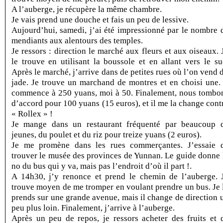
A l’auberge, je récupère la même chambre.
Je vais prend une douche et fais un peu de lessive.
Aujourd’hui, samedi, j’ai été impressionné par le nombre 
mendiants aux alentours des temples.
Je ressors : direction le marché aux fleurs et aux oiseaux. 
le trouve en utilisant la boussole et en allant vers le su
Après le marché, j’arrive dans de petites rues où l’on vend 
jade. Je trouve un marchand de montres et en choisi une. 
commence à 250 yuans, moi à 50. Finalement, nous tombo
d’accord pour 100 yuans (15 euros), et il me la change cont
« Rollex » !
Je mange dans un restaurant fréquenté par beaucoup 
jeunes, du poulet et du riz pour treize yuans (2 euros).
Je me promène dans les rues commerçantes. J’essaie 
trouver le musée des provinces de Yunnan. Le guide donne 
no du bus qui y va, mais pas l’endroit d’où il part !.
A 14h30, j’y renonce et prend le chemin de l’auberge. 
trouve moyen de me tromper en voulant prendre un bus. Je 
prends sur une grande avenue, mais il change de direction 
peu plus loin. Finalement, j’arrive à l’auberge.
Après un peu de repos, je ressors acheter des fruits et 