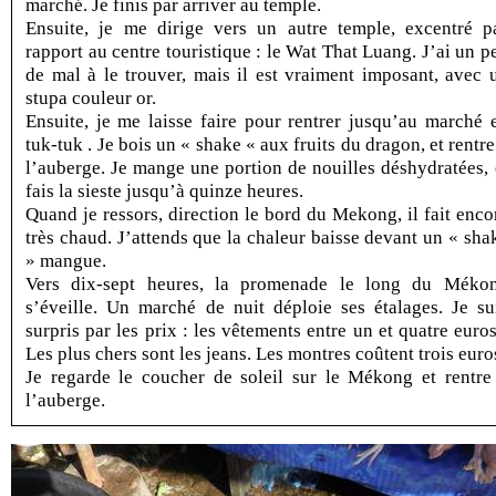
marché. Je finis par arriver au temple.
Ensuite, je me dirige vers un autre temple, excentré p
rapport au centre touristique : le Wat That Luang. J’ai un p
de mal à le trouver, mais il est vraiment imposant, avec 
stupa couleur or.
Ensuite, je me laisse faire pour rentrer jusqu’au marché 
tuk-tuk . Je bois un « shake « aux fruits du dragon, et rentre
l’auberge. Je mange une portion de nouilles déshydratées, 
fais la sieste jusqu’à quinze heures.
Quand je ressors, direction le bord du Mekong, il fait enco
très chaud. J’attends que la chaleur baisse devant un « sha
» mangue.
Vers dix-sept heures, la promenade le long du Méko
s’éveille. Un marché de nuit déploie ses étalages. Je su
surpris par les prix : les vêtements entre un et quatre euros
Les plus chers sont les jeans. Les montres coûtent trois euro
Je regarde le coucher de soleil sur le Mékong et rentre
l’auberge.