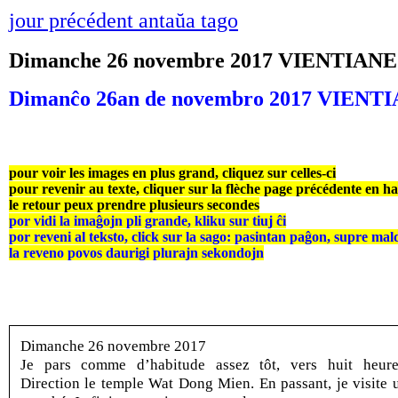
jour précédent antaŭa tago
Dimanche 26 novembre 2017 VIENTIANE
Dimanĉo 26an de novembro 2017 VIENT
pour voir les images en plus grand, cliquez sur celles-ci
pour revenir au texte, cliquer sur la flèche page précédente en h
le retour peux prendre plusieurs secondes
por vidi la imaĝojn pli grande, kliku sur tiuj ĉi
por reveni al teksto, click sur la sago: pasintan paĝon, supre mal
la reveno povos daurigi plurajn sekondojn
Dimanche 26 novembre 2017
Je pars comme d’habitude assez tôt, vers huit heure
Direction le temple Wat Dong Mien. En passant, je visite 