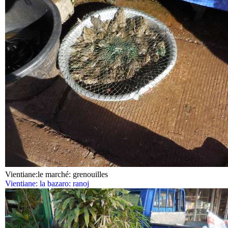
Vientiane:le marché: grenouilles
Vientiane: la bazaro: ranoj