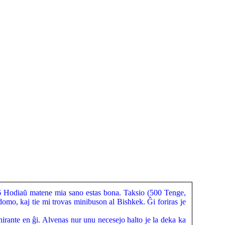
 Hodiaŭ matene mia sano estas bona. Taksio (500 Tenge,
idomo, kaj tie mi trovas minibuson al Bishkek. Ĝi foriras je
irante en ĝi. Alvenas nur unu necesejo halto je la deka ka