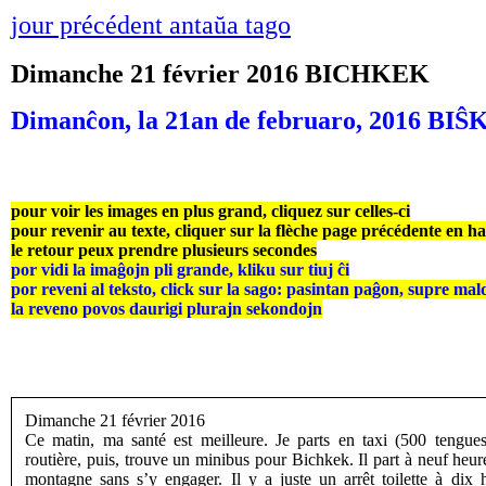
jour précédent antaŭa tago
Dimanche 21 février 2016 BICHKEK
Dimanĉon, la 21an de februaro, 2016 BI
pour voir les images en plus grand, cliquez sur celles-ci
pour revenir au texte, cliquer sur la flèche page précédente en h
le retour peux prendre plusieurs secondes
por vidi la imaĝojn pli grande, kliku sur tiuj ĉi
por reveni al teksto, click sur la sago: pasintan paĝon, supre mal
la reveno povos daurigi plurajn sekondojn
Dimanche 21 février 2016
Ce matin, ma santé est meilleure. Je parts en taxi (500 tengues
routière, puis, trouve un minibus pour Bichkek. Il part à neuf heur
montagne sans s’y engager. Il y a juste un arrêt toilette à dix 