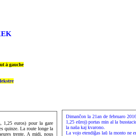
ŜKEK
aut à gauche
dekstre
Dimanĉon la 21an de februaro 2016
1,25 eŭroj) portas min al la busstac
, 1,25 euros) pour la gare
la naŭa kaj kvarono.
es quinze. La route longe la
La vojo etendiĝas laŭ la monto ne en
heures trente. A midi, nous