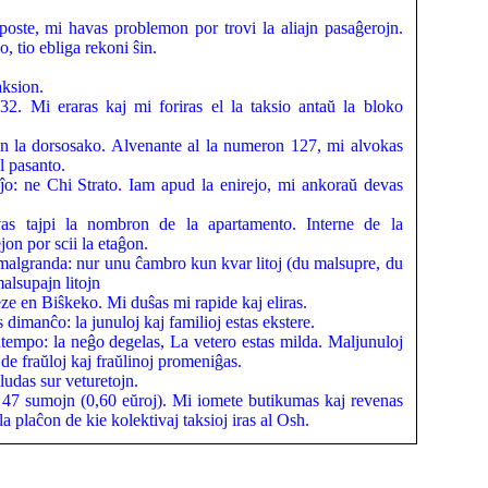
poste, mi havas problemon por trovi la aliajn pasaĝerojn.
, tio ebliga rekoni ŝin.
aksion.
2. Mi eraras kaj mi foriras el la taksio antaŭ la bloko
un la dorsosako. Alvenante al la numeron 127, mi alvokas
l pasanto.
aĵo: ne Chi Strato. Iam apud la enirejo, mi ankoraŭ devas
vas tajpi la nombron de la apartamento. Interne de la
on por scii la etaĝon.
 malgranda: nur unu ĉambro kun kvar litoj (du malsupre, du
alsupajn litojn
ze en Biŝkeko. Mi duŝas mi rapide kaj eliras.
dimanĉo: la junuloj kaj familioj estas ekstere.
ntempo: la neĝo degelas, La vetero estas milda. Maljunuloj
de fraŭloj kaj fraŭlinoj promeniĝas.
ludas sur veturetojn.
: 47 sumojn (0,60 eŭroj). Mi iomete butikumas kaj revenas
a plaĉon de kie kolektivaj taksioj iras al Osh.