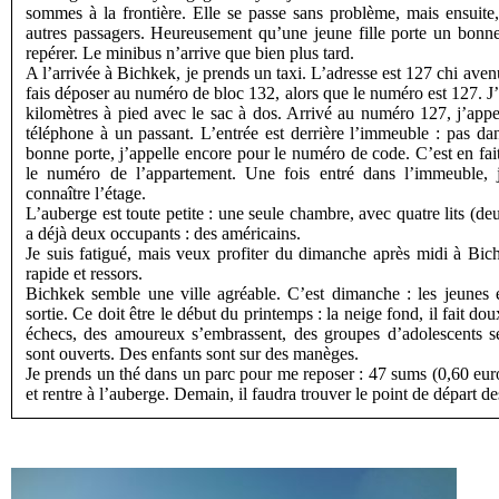
sommes à la frontière. Elle se passe sans problème, mais ensuite,
autres passagers. Heureusement qu’une jeune fille porte un bonnet
repérer. Le minibus n’arrive que bien plus tard.
A l’arrivée à Bichkek, je prends un taxi. L’adresse est 127 chi ave
fais déposer au numéro de bloc 132, alors que le numéro est 127. J’
kilomètres à pied avec le sac à dos. Arrivé au numéro 127, j’appe
téléphone à un passant. L’entrée est derrière l’immeuble : pas da
bonne porte, j’appelle encore pour le numéro de code. C’est en fait
le numéro de l’appartement. Une fois entré dans l’immeuble, 
connaître l’étage.
L’auberge est toute petite : une seule chambre, avec quatre lits (de
a déjà deux occupants : des américains.
Je suis fatigué, mais veux profiter du dimanche après midi à Bi
rapide et ressors.
Bichkek semble une ville agréable. C’est dimanche : les jeunes 
sortie. Ce doit être le début du printemps : la neige fond, il fait d
échecs, des amoureux s’embrassent, des groupes d’adolescents 
sont ouverts. Des enfants sont sur des manèges.
Je prends un thé dans un parc pour me reposer : 47 sums (0,60 euro
et rentre à l’auberge. Demain, il faudra trouver le point de départ de