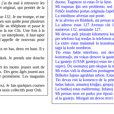
duono. Tagmeze ni estas ĉe la limo.
 j’ai du mal à retrouver les
Mi trapasas ĝin sen problemo, sed 
 original, qui permet de la
Feliĉe knabino portas originala ĉapelo
La minibuso alvenas nur poste.
nue 132. Je me trompe, et me
Je la alveno en Bishkek, mi prenas t
en suis quitte pour plusieurs
La adreso estas 127 Avenuo chi 13
lle au téléphone et passe le
numeron 132, anstataŭe 127.
ns la rue Chi. Une fois à la
Mi devas paŝi plurajn kilometroj k
 un interphone, il faut taper
per telefono kaj tendas la telefonon a
j’appelle de nouveau pour
La eniro estas malantaŭ la konstru
tajpi la kodo nombron.
ux en bas, deux en haut. Il y
Tio estas fakte interfono, oni de
konstruaĵo, mi vokas denove la gastej
chkek. Je prends une douche
La gastejo (USSR gastejo) estas tre
supre). Du usonanoj jam okupas la m
et les moins jeunes sont de
Mi volas vidi la dimanĉon posttagme
oux. Des gens âgés jouent aux
Biŝkeko ŝajnas agrablan urbon. Estas 
se promènent. Les magasins
Tio devas esti la komenco de la pri
ludas ŝakon, amantoj kisiĝas, grupoj 
s). Je fais quelques courses
La butikoj estas malfermitaj. Infanoj 
s taxis collectifs pour Osh.
Mi prenas teon en parko por ripozi
al la gastejo. Morgaŭ mi devos trovi l