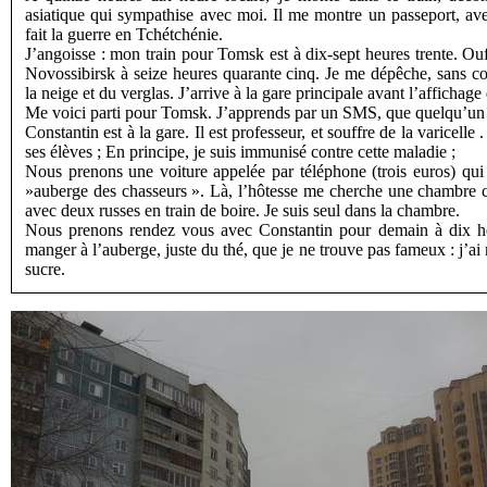
asiatique qui sympathise avec moi. Il me montre un passeport, avec
fait la guerre en Tchétchénie.
J’angoisse : mon train pour Tomsk est à dix-sept heures trente. Ouf
Novossibirsk à seize heures quarante cinq. Je me dépêche, sans cou
la neige et du verglas. J’arrive à la gare principale avant l’affichage 
Me voici parti pour Tomsk. J’apprends par un SMS, que quelqu’un m
Constantin est à la gare. Il est professeur, et souffre de la varicelle 
ses élèves ; En principe, je suis immunisé contre cette maladie ;
Nous prenons une voiture appelée par téléphone (trois euros) qui
»auberge des chasseurs ». Là, l’hôtesse me cherche une chambre c
avec deux russes en train de boire. Je suis seul dans la chambre.
Nous prenons rendez vous avec Constantin pour demain à dix heur
manger à l’auberge, juste du thé, que je ne trouve pas fameux : j’ai
sucre.