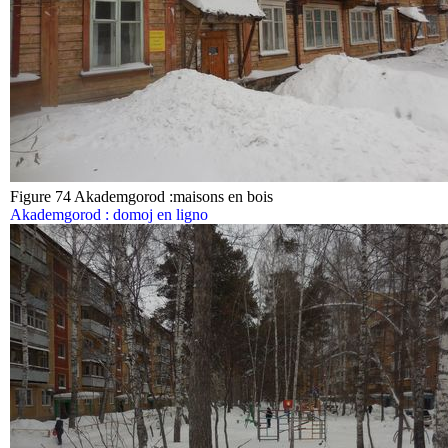
Figure 74 Akademgorod :maisons en bois
Akademgorod : domoj en ligno