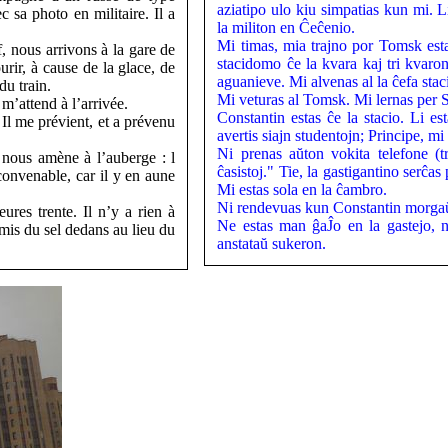
aziatipo ulo kiu simpatias kun mi. Li
 sa photo en militaire. Il a
la militon en Ĉeĉenio.
Mi timas, mia trajno por Tomsk esta
, nous arrivons à la gare de
stacidomo ĉe la kvara kaj tri kvaro
rir, à cause de la glace, de
aguanieve. Mi alvenas al la ĉefa stac
du train.
Mi veturas al Tomsk. Mi lernas per 
’attend à l’arrivée.
Constantin estas ĉe la stacio. Li es
. Il me prévient, et a prévenu
avertis siajn studentojn; Principe, m
Ni prenas aŭton vokita telefone (tr
 nous amène à l’auberge : l
ĉasistoj." Tie, la gastigantino serĉa
onvenable, car il y en aune
Mi estas sola en la ĉambro.
Ni rendevuas kun Constantin morgaŭ 
es trente. Il n’y a rien à
Ne estas man ĝaĴo en la gastejo, n
 mis du sel dedans au lieu du
anstataŭ sukeron.