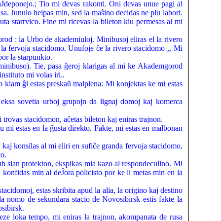
aĴdeponejo.; Tio mi devas rakonti. Oni devas unue pagi al
usa. Junulo helpas min, sed la maŝino decidas ne plu labori.
uta starrvico. Fine mi ricevas la bileton kiu permesas al mi
orod : la Urbo de akademiuloj. Minibusoj eliras el la rivero
 la fervoja stacidomo. Unufoje ĉe la rivero stacidomo ,, Mi
or la starpunkto.
inibuso). Tie, pasa ĝeroj klarigas al mi ke Akademgorod
nstituto mi volas iri..
o kiam ĝi estas preskaŭ malplena: Mi konjektas ke mi estas
a eksa sovetia urboj grupojn da lignaj domoj kaj komerca
trovas stacidomon, aĉetas bileton kaj eniras trajnon.
 mi estas en la ĝusta direkto. Fakte, mi estas en malbonan
kaj konsilas al mi eliri en sufiĉe granda fervoja stacidomo,
to.
sub sian protekton, ekspikas mia kazo al respondeculino. Mi
i konfidas min al deĴora policisto por ke li metas min en la
stacidomoj, estas skribita apud la alia, la origino kaj destino
 la nomo de sekundara stacio de Novosibirsk estis fakte la
osibirsk.
meze loka tempo, mi eniras la trajnon, akompanata de rusa