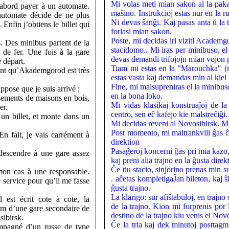
Mi volas meti mian sakon al la pak
 d’abord payer à un automate.
maŝino. Instrukcioj estas nur en la r
automate décide de ne plus
Ni devas ŝanĝi. Kaj pasas anta ŭ la t
Enfin j’obtiens le billet qui
forlasi mian sakon.
Poste, mi decidas iri viziti Academg
s. Des minibus partent de la
stacidomo.. Mi iras per minibuso, el
 de fer. Une fois à la gare
devas demandi trifojojn mian vojon p
 départ.
Tiam mi estas en la "Marouchka" (m
ent qu’Akademgorod est très
estas vasta kaj demandas min al kiel i
Fine, mi malsupreniras el la minibus
ppose que je suis arrivé ;
en la bona loko.
ssements de maisons en bois,
Mi vidas klasikaj konstruaĵoj de l
er.
centro, sen eĉ kafejo kie malstreĉiĝi.
 un billet, et monte dans un
Mi decidas reveni al Novosibirsk. Mi 
Post momento, mi maltrankvili ĝas ĉu
n fait, je vais carrément à
direktion
Pasaĝeroj koncerni ĝas pri mia kazo, 
descendre à une gare assez
kaj preni alia trajno en la ĝusta direk
Ĉe tiu stacio, sinjorino prenas min 
mon cas à une responsable.
. aĉetas kompletigaĴan bileton, kaj ŝ
e service pour qu’il me fasse
ĝusta trajno.
La klarigo: sur afiŝtabuloj, en trajno 
l est écrit cote à cote, la
de la trajno. Kion mi forprenis por
nom d’une gare secondaire de
destino de la trajno kiu venis el Nov
sibirsk.
Ĉe la tria kaj dek minutoj posttag
ompagné d’un russe de type