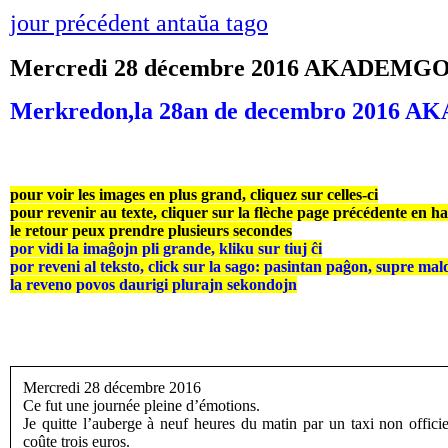
jour précédent antaŭa tago
Mercredi 28 décembre 2016 AKADEM
Merkredon,la 28an de decembro 201
pour voir les images en plus grand, cliquez sur celles-ci
pour revenir au texte, cliquer sur la flèche page précédente en h
le retour peux prendre plusieurs secondes
por vidi la imaĝojn pli grande, kliku sur tiuj ĉi
por reveni al teksto, click sur la sago: pasintan paĝon, supre mal
la reveno povos daurigi plurajn sekondojn
Mercredi 28 décembre 2016
Ce fut une journée pleine d’émotions.
Je quitte l’auberge à neuf heures du matin par un taxi non offici
coûte trois euros.