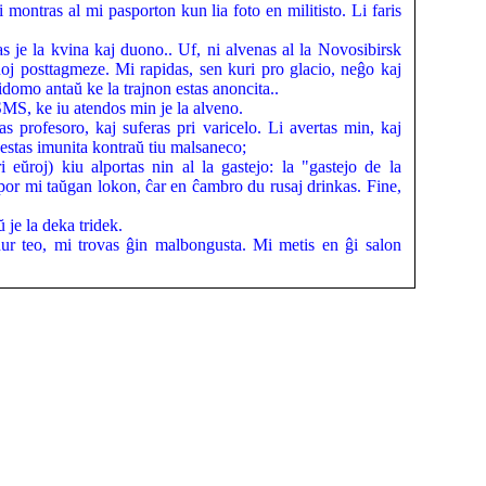
 montras al mi pasporton kun lia foto en militisto. Li faris
s je la kvina kaj duono.. Uf, ni alvenas al la Novosibirsk
noj posttagmeze. Mi rapidas, sen kuri pro glacio, neĝo kaj
idomo antaŭ ke la trajnon estas anoncita..
SMS, ke iu atendos min je la alveno.
tas profesoro, kaj suferas pri varicelo. Li avertas min, kaj
i estas imunita kontraŭ tiu malsaneco;
i eŭroj) kiu alportas nin al la gastejo: la "gastejo de la
s por mi taŭgan lokon, ĉar en ĉambro du rusaj drinkas. Fine,
je la deka tridek.
ur teo, mi trovas ĝin malbongusta. Mi metis en ĝi salon