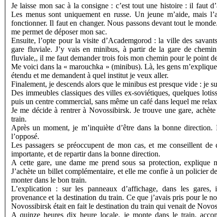
Je laisse mon sac à la consigne : c’est tout une histoire : il faut
Les menus sont uniquement en russe. Un jeune m’aide, mais l’
fonctionner. Il faut en changer. Nous passons devant tout le monde. 
me permet de déposer mon sac.
Ensuite, l’opte pour la visite d’Academgorod : la ville des savant
gare fluviale. J’y vais en minibus, à partir de la gare de chemin
fluviale,, il me faut demander trois fois mon chemin pour le point de
Me voici dans la « marouchka » (minibus). Là, les gens m’expliqu
étendu et me demandent à quel institut je veux aller.
Finalement, je descends alors que le minibus est presque vide : je su
Des immeubles classiques des villes ex-soviétiques, quelques loti
puis un centre commercial, sans même un café dans lequel me relax
Je me décide à rentrer à Novossibirsk. Je trouve une gare, achète
train.
Après un moment, je m’inquiète d’être dans la bonne direction. E
l’opposé.
Les passagers se préoccupent de mon cas, et me conseillent de 
importante, et de repartir dans la bonne direction.
A cette gare, une dame me prend sous sa protection, explique 
J’achète un billet complémentaire, et elle me confie à un policier d
monter dans le bon train.
L’explication : sur les panneaux d’affichage, dans les gares, i
provenance et la destination du train. Ce que j’avais pris pour le 
Novossibirsk était en fait le destination du train qui venait de Novos
A quinze heures dix heure locale, je monte dans le train, acc