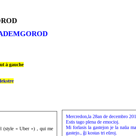
GOROD
6 AKADEMGOROD
aut à gauche
dekstre
Mercredon,la 28an de decembro 20
Estis tago plena de emocioj.
Mi forlasis la gastejon je la naŭa m
el (style « Uber ») , qui me
gastejo., ĝi kostas tri eŭroj.