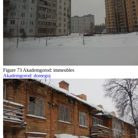
Figure 73 Akademgorod: immeubles
Akademgorod: domegoj