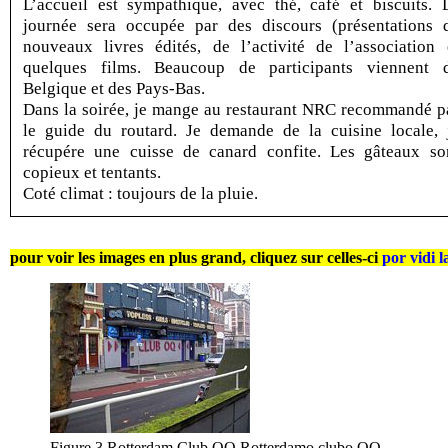
L’accueil est sympathique, avec thé, café et biscuits. 
journée sera occupée par des discours (présentations 
nouveaux livres édités, de l’activité de l’association 
quelques films. Beaucoup de participants viennent 
Belgique et des Pays-Bas.
Dans la soirée, je mange au restaurant NRC recommandé p
le guide du routard. Je demande de la cuisine locale, 
récupére une cuisse de canard confite. Les gâteaux so
copieux et tentants.
Coté climat : toujours de la pluie.
pour voir les images en plus grand, cliquez sur celles-ci
por vidi l
Figure 3 Rotterdam Club OQ Rotterdamo clubo OQ