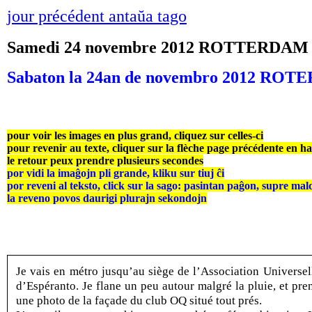
jour précédent antaŭa tago
Samedi 24 novembre 2012 ROTTERDAM
Sabaton la 24an de novembro 2012 RO
pour voir les images en plus grand, cliquez sur celles-ci
pour revenir au texte, cliquer sur la flèche page précédente en h
le retour peux prendre plusieurs secondes
por vidi la imaĝojn pli grande, kliku sur tiuj ĉi
por reveni al teksto, click sur la sago: pasintan paĝon, supre mal
la reveno povos daurigi plurajn sekondojn
Je vais en métro jusqu’au siège de l’Association Universel
d’Espéranto. Je flane un peu autour malgré la pluie, et pre
une photo de la façade du club OQ situé tout prés.