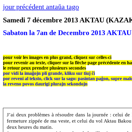
jour précédent antaŭa tago
Samedi 7 décembre 2013 AKTAU (KAZ
Sabaton la 7an de Decembro 2013 AKT
pour voir les images en plus grand, cliquez sur celles-ci
pour revenir au texte, cliquer sur la flèche page précédente en h
le retour peux prendre plusieurs secondes
por vidi la imaĝojn pli grande, kliku sur tiuj ĉi
por reveni al teksto, click sur la sago: pasintan paĝon, supre mal
la reveno povos daurigi plurajn sekondojn
J’ai deux problèmes à résoudre dans la journée : celui de 
fermeture zippée de ma veste, et celui du vol Aktau Bakou
deux heures du matin.