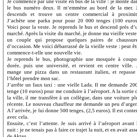
Je commence par une visite en bus de la ville : je monte da
le bus numéro deux. Il m’emmène au bord de la mer. 
descends et trouve un centre commercial à proximit
J’achète une parka pour pour 20 000 tenges (100 euros
Voici pour la veste. Je reprends le bus et descend prés d’
marché. Après la visite du marché, je donne ma vieille veste
un couple qui propose quelques paires de chaussur
d’occasion. Me voici débarrassé de la vieille veste : peut êt
commence-t-elle une nouvelle vie.
Je reprends le bus, photographie une mosquée à coupo
dorée, puis une université, et revient en centre ville. 
mange une pizza dans un restaurant italien, et repasse
l’hôtel prendre mon sac.
J’arrête un faux taxi : une vielle Lada. Il me demande 20
tenge (10 euros) pour me conduire à l’aéroport. A la sortie 
la ville, il me transfère à un collègue, dans une voiture pl
récente. Le nouveau chauffeur me demande un peu d’argen
A l’arrivée, je lui donne 500 tenges, (2,5 euros). Il est conte
avec cela.
Ensuite, c’est l’attente. Je suis arrivé à l’aéroport avant 
nuit : je ne tenais pas à faire ce trajet la nuit, et en avait ass
de Aktau.