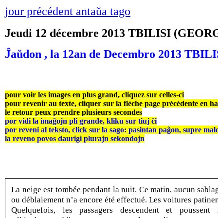
jour précédent antaŭa tago
Jeudi 12 décembre 2013 TBILISI (GEOR
Ĵaŭdon , la 12an de Decembro 2013 TBI
pour voir les images en plus grand, cliquez sur celles-ci
pour revenir au texte, cliquer sur la flèche page précédente en h
le retour peux prendre plusieurs secondes
por vidi la imaĝojn pli grande, kliku sur tiuj ĉi
por reveni al teksto, click sur la sago: pasintan paĝon, supre mal
la reveno povos daurigi plurajn sekondojn
La neige est tombée pendant la nuit. Ce matin, aucun sabla
ou déblaiement n’a encore été effectué. Les voitures patinen
Quelquefois, les passagers descendent et poussent 