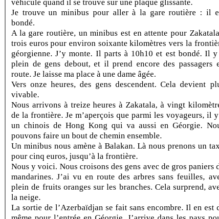
véhicule quand il se trouve sur une plaque glissante.
Je trouve un minibus pour aller à la gare routière : il e
bondé.
A la gare routière, un minibus est en attente pour Zakatala
trois euros pour environ soixante kilomètres vers la frontiè
géorgienne. J’y monte. Il parts à 10h10 et est bondé. Il y
plein de gens debout, et il prend encore des passagers 
route. Je laisse ma place à une dame âgée.
Vers onze heures, des gens descendent. Cela devient pl
vivable.
Nous arrivons à treize heures à Zakatala, à vingt kilomètr
de la frontière. Je m’aperçois que parmi les voyageurs, il y
un chinois de Hong Kong qui va aussi en Géorgie. No
pouvons faire un bout de chemin ensemble.
Un minibus nous amène à Balakan. Là nous prenons un tax
pour cinq euros, jusqu’à la frontière.
Nous y voici. Nous croisons des gens avec de gros paniers 
mandarines. J’ai vu en route des arbres sans feuilles, av
plein de fruits oranges sur les branches. Cela surprend, av
la neige.
La sortie de l’Azerbaïdjan se fait sans encombre. Il en est 
même pour l’entrée en Géorgie. J’arrive dans les pays po