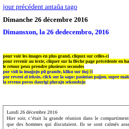
jour précédent antaŭa tago
Dimanche 26 décembre 2016
Dimansxon, la 26 dedecembro, 2016
pour voir les images en plus grand, cliquez sur celles-ci
pour revenir au texte, cliquer sur la flèche page précédente en h
le retour peux prendre plusieurs secondes
por vidi la imaĝojn pli grande, kliku sur tiuj ĉi
por reveni al teksto, click sur la sago: pasintan paĝon, supre mal
la reveno povos daurigi plurajn sekondojn
Lundi 26 décembre 2016
Hier soir, c’était la grande réunion dans le compartiment
que des hommes qui discutaient. Ils se sont calmés ass