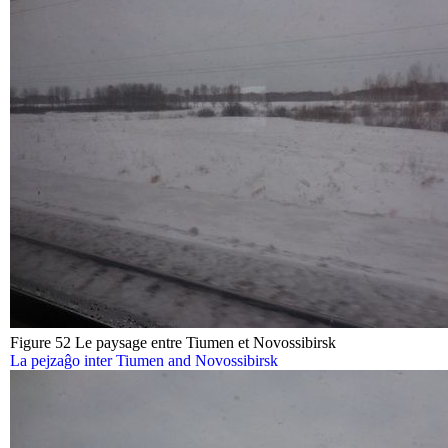
Figure 52 Le paysage entre Tiumen et Novossibirsk
La pejzaĝo inter Tiumen and Novossibirsk