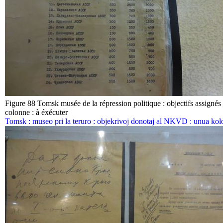
Figure 88 Tomsk musée de la répression politique : objectifs assign
colonne : à éxécuter
Tomsk : museo pri la teruro : objekrivoj donotaj al NKVD : unua kolo