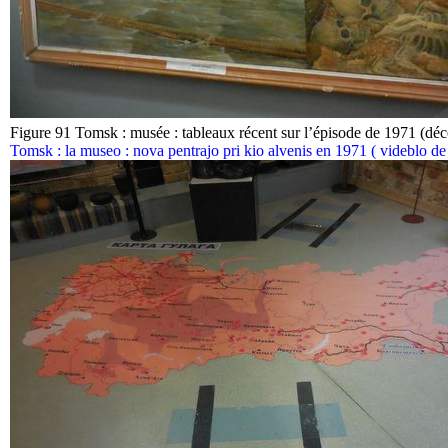
Figure 91 Tomsk : musée : tableaux récent sur l’épisode de 1971 (déc
Tomsk : la museo : nova pentrajo pri kio alvenis en 1971 ( videblo d