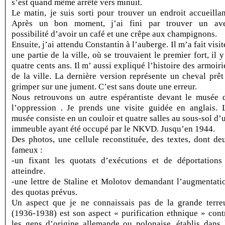
s’est quand même arrêté vers minuit.
Le matin, je suis sorti pour trouver un endroit accueillan
Après un bon moment, j’ai fini par trouver un av
possibilité d’avoir un café et une crêpe aux champignons.
Ensuite, j’ai attendu Constantin à l’auberge. Il m’a fait visit
une partie de la ville, où se trouvaient le premier fort, il y
quatre cents ans. Il m’ aussi expliqué l’histoire des armoiri
de la ville. La dernière version représente un cheval prêt
grimper sur une jument. C’est sans doute une erreur.
Nous retrouvons un autre espérantiste devant le musée 
l’oppression . Je prends une visite guidée en anglais. 
musée consiste en un couloir et quatre salles au sous-sol d’
immeuble ayant été occupé par le NKVD. Jusqu’en 1944.
Des photos, une cellule reconstituée, des textes, dont de
fameux :
-un fixant les quotats d’exécutions et de déportations
atteindre.
-une lettre de Staline et Molotov demandant l’augmentati
des quotas prévus.
Un aspect que je ne connaissais pas de la grande terre
(1936-1938) est son aspect « purification ethnique » cont
les gens d’origine allemande ou polonaise, établis dans 