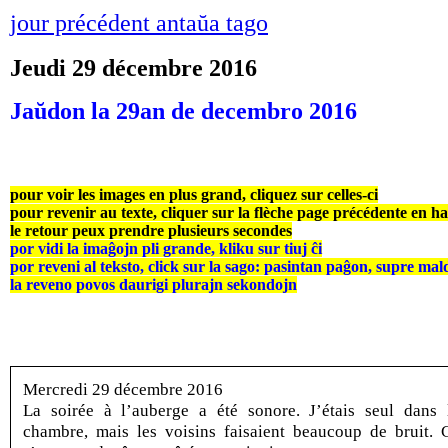
jour précédent antaŭa tago
Jeudi 29 décembre 2016
Jaŭdon la 29an de decembro 2016
pour voir les images en plus grand, cliquez sur celles-ci
pour revenir au texte, cliquer sur la flèche page précédente en h
le retour peux prendre plusieurs secondes
por vidi la imaĝojn pli grande, kliku sur tiuj ĉi
por reveni al teksto, click sur la sago: pasintan paĝon, supre mal
la reveno povos daurigi plurajn sekondojn
Mercredi 29 décembre 2016
La soirée à l’auberge a été sonore. J’étais seul dans 
chambre, mais les voisins faisaient beaucoup de bruit. 