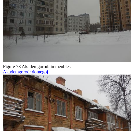
Figure 73 Akademgorod: immeubles
Akademgorod: domegoj