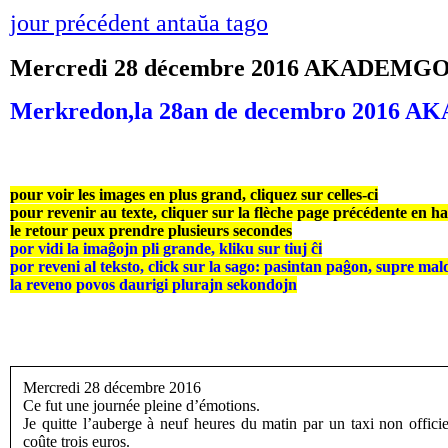
jour précédent antaŭa tago
Mercredi 28 décembre 2016 AKADEM
Merkredon,la 28an de decembro 201
pour voir les images en plus grand, cliquez sur celles-ci
pour revenir au texte, cliquer sur la flèche page précédente en h
le retour peux prendre plusieurs secondes
por vidi la imaĝojn pli grande, kliku sur tiuj ĉi
por reveni al teksto, click sur la sago: pasintan paĝon, supre mal
la reveno povos daurigi plurajn sekondojn
Mercredi 28 décembre 2016
Ce fut une journée pleine d’émotions.
Je quitte l’auberge à neuf heures du matin par un taxi non offici
coûte trois euros.