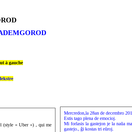
GOROD
6 AKADEMGOROD
aut à gauche
dekstre
Mercredon,la 28an de decembro 20
Estis tago plena de emocioj.
Mi forlasis la gastejon je la naŭa m
el (style « Uber ») , qui me
gastejo., ĝi kostas tri eŭroj.