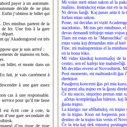
Mi volas meti mian sakon al la pak
 d’abord payer à un automate.
maŝino. Instrukcioj estas nur en la r
automate décide de ne plus
Ni devas ŝanĝi. Kaj pasas anta ŭ la t
Enfin j’obtiens le billet qui
forlasi mian sakon.
Poste, mi decidas iri viziti Academg
s. Des minibus partent de la
stacidomo.. Mi iras per minibuso, el
 de fer. Une fois à la gare
devas demandi trifojojn mian vojon p
 départ.
Tiam mi estas en la "Marouchka" (m
ent qu’Akademgorod est très
estas vasta kaj demandas min al kiel i
Fine, mi malsupreniras el la minibus
ppose que je suis arrivé ;
en la bona loko.
ssements de maisons en bois,
Mi vidas klasikaj konstruaĵoj de l
er.
centro, sen eĉ kafejo kie malstreĉiĝi.
 un billet, et monte dans un
Mi decidas reveni al Novosibirsk. Mi 
Post momento, mi maltrankvili ĝas ĉu
n fait, je vais carrément à
direktion
Pasaĝeroj koncerni ĝas pri mia kazo, 
descendre à une gare assez
kaj preni alia trajno en la ĝusta direk
Ĉe tiu stacio, sinjorino prenas min 
mon cas à une responsable.
. aĉetas kompletigaĴan bileton, kaj ŝ
e service pour qu’il me fasse
ĝusta trajno.
La klarigo: sur afiŝtabuloj, en trajno 
l est écrit cote à cote, la
de la trajno. Kion mi forprenis por
nom d’une gare secondaire de
destino de la trajno kiu venis el Nov
sibirsk.
Ĉe la tria kaj dek minutoj posttag
ompagné d’un russe de type