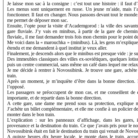
Je laisse mon sac à la consigne : c’est tout une histoire : il faut
Les menus sont uniquement en russe. Un jeune m’aide, mais l’
fonctionner. Il faut en changer. Nous passons devant tout le monde. 
me permet de déposer mon sac.
Ensuite, l’opte pour la visite d’Academgorod : la ville des savant
gare fluviale. J’y vais en minibus, à partir de la gare de chemin
fluviale,, il me faut demander trois fois mon chemin pour le point de
Me voici dans la « marouchka » (minibus). Là, les gens m’expliqu
étendu et me demandent à quel institut je veux aller.
Finalement, je descends alors que le minibus est presque vide : je su
Des immeubles classiques des villes ex-soviétiques, quelques loti
puis un centre commercial, sans même un café dans lequel me relax
Je me décide à rentrer à Novossibirsk. Je trouve une gare, achète
train.
Après un moment, je m’inquiète d’être dans la bonne direction. E
l’opposé.
Les passagers se préoccupent de mon cas, et me conseillent de 
importante, et de repartir dans la bonne direction.
A cette gare, une dame me prend sous sa protection, explique 
J’achète un billet complémentaire, et elle me confie à un policier d
monter dans le bon train.
L’explication : sur les panneaux d’affichage, dans les gares, i
provenance et la destination du train. Ce que j’avais pris pour le 
Novossibirsk était en fait le destination du train qui venait de Novos
A quinze heures dix heure locale, je monte dans le train, acc