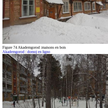
Figure 74 Akademgorod :maisons en bois
Akademgorod : domoj en ligno