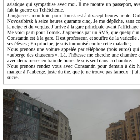
asiatique qui sympathise avec moi. Il me montre un passeport, avec
fait la guerre en Tchétchénie.
J’angoisse : mon train pour Tomsk est à dix-sept heures trente. Ouf
Novossibirsk à seize heures quarante cinq. Je me dépêche, sans cou
la neige et du verglas. J’arrive à la gare principale avant l’affichage 
Me voici parti pour Tomsk. J’apprends par un SMS, que quelqu’un m
Constantin est à la gare. Il est professeur, et souffre de la varicelle 
ses élèves ; En principe, je suis immunisé contre cette maladie ;
Nous prenons une voiture appelée par téléphone (trois euros) qui
»auberge des chasseurs ». Là, l’hôtesse me cherche une chambre c
avec deux russes en train de boire. Je suis seul dans la chambre.
Nous prenons rendez vous avec Constantin pour demain à dix heur
manger à l’auberge, juste du thé, que je ne trouve pas fameux : j’ai
sucre.