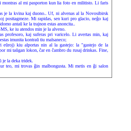
 montras al mi pasporton kun lia foto en militisto. Li faris
s je la kvina kaj duono.. Uf, ni alvenas al la Novosibirsk
noj posttagmeze. Mi rapidas, sen kuri pro glacio, neĝo kaj
idomo antaŭ ke la trajnon estas anoncita..
SMS, ke iu atendos min je la alveno.
tas profesoro, kaj suferas pri varicelo. Li avertas min, kaj
i estas imunita kontraŭ tiu malsaneco;
i eŭroj) kiu alportas nin al la gastejo: la "gastejo de la
s por mi taŭgan lokon, ĉar en ĉambro du rusaj drinkas. Fine,
je la deka tridek.
ur teo, mi trovas ĝin malbongusta. Mi metis en ĝi salon