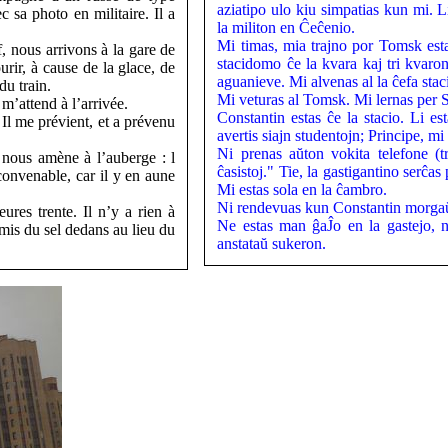
aziatipo ulo kiu simpatias kun mi. Li
 sa photo en militaire. Il a
la militon en Ĉeĉenio.
Mi timas, mia trajno por Tomsk esta
, nous arrivons à la gare de
stacidomo ĉe la kvara kaj tri kvaro
rir, à cause de la glace, de
aguanieve. Mi alvenas al la ĉefa stac
du train.
Mi veturas al Tomsk. Mi lernas per 
’attend à l’arrivée.
Constantin estas ĉe la stacio. Li es
. Il me prévient, et a prévenu
avertis siajn studentojn; Principe, m
Ni prenas aŭton vokita telefone (tr
 nous amène à l’auberge : l
ĉasistoj." Tie, la gastigantino serĉa
onvenable, car il y en aune
Mi estas sola en la ĉambro.
Ni rendevuas kun Constantin morgaŭ 
es trente. Il n’y a rien à
Ne estas man ĝaĴo en la gastejo, n
 mis du sel dedans au lieu du
anstataŭ sukeron.