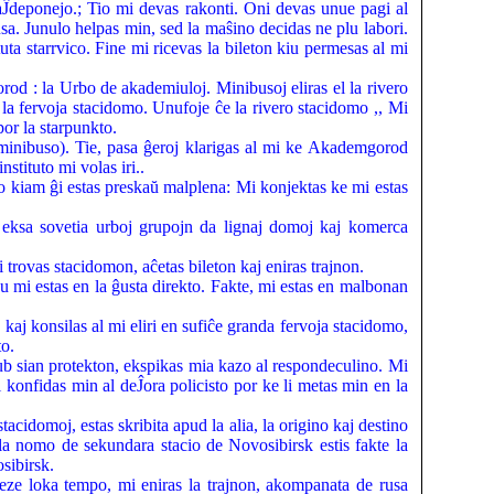
aĴdeponejo.; Tio mi devas rakonti. Oni devas unue pagi al
usa. Junulo helpas min, sed la maŝino decidas ne plu labori.
uta starrvico. Fine mi ricevas la bileton kiu permesas al mi
orod : la Urbo de akademiuloj. Minibusoj eliras el la rivero
 la fervoja stacidomo. Unufoje ĉe la rivero stacidomo ,, Mi
or la starpunkto.
inibuso). Tie, pasa ĝeroj klarigas al mi ke Akademgorod
nstituto mi volas iri..
o kiam ĝi estas preskaŭ malplena: Mi konjektas ke mi estas
a eksa sovetia urboj grupojn da lignaj domoj kaj komerca
trovas stacidomon, aĉetas bileton kaj eniras trajnon.
 mi estas en la ĝusta direkto. Fakte, mi estas en malbonan
kaj konsilas al mi eliri en sufiĉe granda fervoja stacidomo,
to.
sub sian protekton, ekspikas mia kazo al respondeculino. Mi
i konfidas min al deĴora policisto por ke li metas min en la
stacidomoj, estas skribita apud la alia, la origino kaj destino
 la nomo de sekundara stacio de Novosibirsk estis fakte la
osibirsk.
meze loka tempo, mi eniras la trajnon, akompanata de rusa