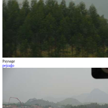
Paysage
pejzaĝo