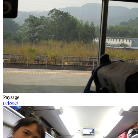
Paysage
pejzaĝo