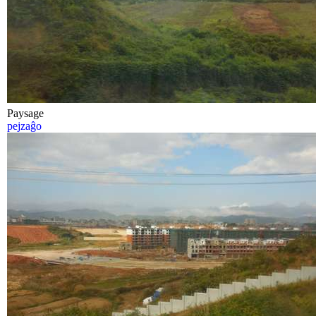
Paysage
pejzaĝo