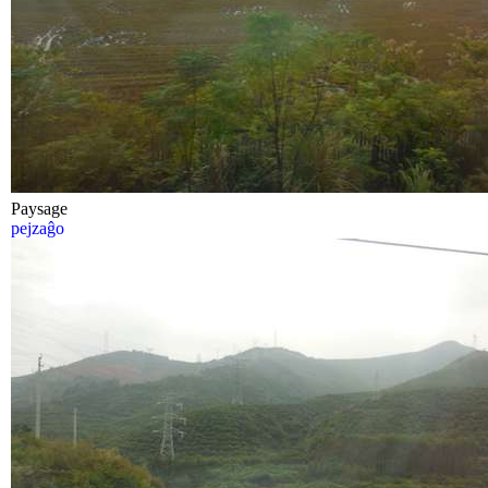
Paysage
pejzaĝo