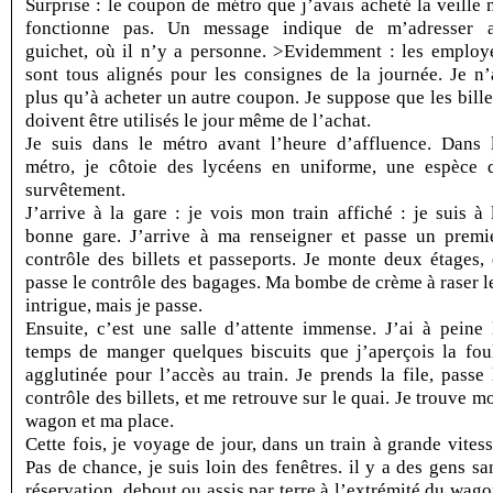
Surprise : le coupon de métro que j’avais acheté la veille 
fonctionne pas. Un message indique de m’adresser 
guichet, où il n’y a personne. >Evidemment : les employ
sont tous alignés pour les consignes de la journée. Je n’
plus qu’à acheter un autre coupon. Je suppose que les bille
doivent être utilisés le jour même de l’achat.
Je suis dans le métro avant l’heure d’affluence. Dans 
métro, je côtoie des lycéens en uniforme, une espèce 
survêtement.
J’arrive à la gare : je vois mon train affiché : je suis à 
bonne gare. J’arrive à ma renseigner et passe un premi
contrôle des billets et passeports. Je monte deux étages, 
passe le contrôle des bagages. Ma bombe de crème à raser l
intrigue, mais je passe.
Ensuite, c’est une salle d’attente immense. J’ai à peine 
temps de manger quelques biscuits que j’aperçois la fou
agglutinée pour l’accès au train. Je prends la file, passe 
contrôle des billets, et me retrouve sur le quai. Je trouve m
wagon et ma place.
Cette fois, je voyage de jour, dans un train à grande vitess
Pas de chance, je suis loin des fenêtres. il y a des gens sa
réservation, debout ou assis par terre à l’extrémité du wago