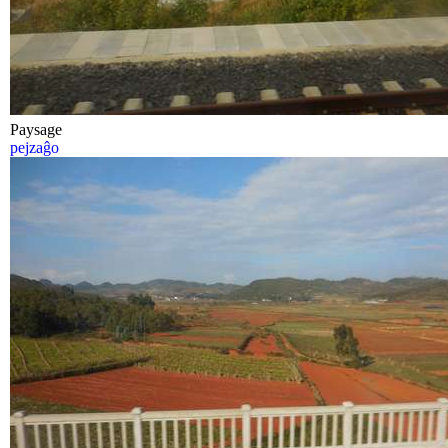
Paysage
pejzaĝo