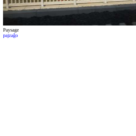
Paysage
pajzaĝo