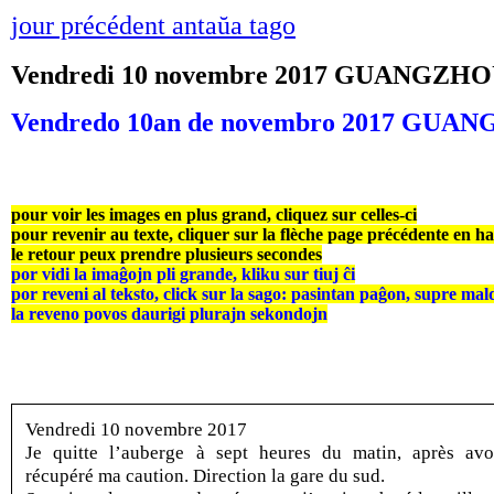
jour précédent antaŭa tago
Vendredi 10 novembre 2017 GUANGZ
Vendredo 10an de novembro 2017 G
pour voir les images en plus grand, cliquez sur celles-ci
pour revenir au texte, cliquer sur la flèche page précédente en h
le retour peux prendre plusieurs secondes
por vidi la imaĝojn pli grande, kliku sur tiuj ĉi
por reveni al teksto, click sur la sago: pasintan paĝon, supre mal
la reveno povos daurigi plurajn sekondojn
Vendredi 10 novembre 2017
Je quitte l’auberge à sept heures du matin, après avo
récupéré ma caution. Direction la gare du sud.