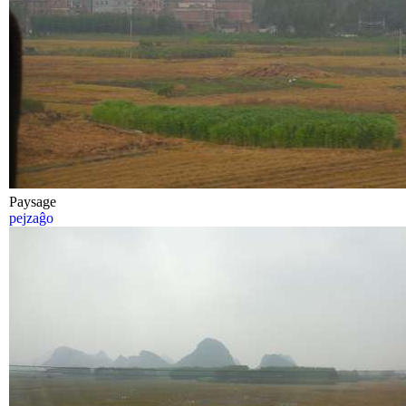
Paysage
pejzaĝo