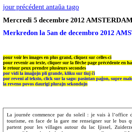
jour précédent antaŭa tago
Mercredi 5 decembre 2012 AMSTERDA
Merkredon la 5an de decembro 2012 
pour voir les images en plus grand, cliquez sur celles-ci
pour revenir au texte, cliquer sur la flèche page précédente en h
le retour peux prendre plusieurs secondes
por vidi la imaĝojn pli grande, kliku sur tiuj ĉi
por reveni al teksto, click sur la sago: pasintan paĝon, supre mal
la reveno povos daurigi plurajn sekondojn
La journée commence par du soleil : je vais à l’office 
tourisme, en face de la gare me renseigner sur le bus q
partent pour les villages autour du lac Ijissel, Zuiderz