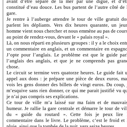
avant d’être séparé de la mer par une digue, et d’êt
constitué d’eau douce. Les bus partent de l’autre côté de 
gare.
Je rentre à l’auberge attendre le tour de ville gratuit do
parlent les dépliants. Vers dix heures quarante, un jeu
homme vient nous chercher et nous emmène au pas de cour
au point de rendez-vous, devant le « palais royal ».
Là, on nous réparti en plusieurs groupes : il y a le choix ent
un commentaire en anglais, et un commentaire en espagno
J’opte pour l’anglais. Le problème est que le guide par
l’anglais des anglais, et que je ne comprends pas gran
chose.
Le circuit se termine vers quatorze heures. Le guide fait 
appel aux dons : je prépare une pièce de deux euros, ma
vois les gens donner des billets de vingt euros. Du coup, 
m’esquive sans rien donner, ce qui me parait justifié vu q
je n’ai pas compris ses explications.
Ce tour de ville m’a laissé sur ma faim et de mauvai
humeur. Je rallie la gare centrale et démarre le tour de vil
du « guide du routard ». Cette fois je peux lire 
commentaire dans le livre. Le problème, c’est le froid et 
pluie, ainsi que la tombée de la nuit, vers seize heures.