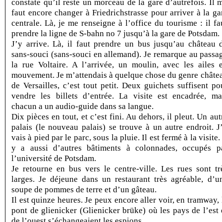
constate qu’il reste un morceau de la gare d’autrefois. Il 
faut encore changer à Friedrichstrasse pour arriver à la ga
centrale. Là, je me renseigne à l’office du tourisme : il fa
prendre la ligne de S-bahn no 7 jusqu’à la gare de Potsdam.
J’y arrive. Là, il faut prendre un bus jusqu’au château 
sans-souci (sans-souci en allemand). Je remarque au passa
la rue Voltaire. A l’arrivée, un moulin, avec les ailes 
mouvement. Je m’attendais à quelque chose du genre châte
de Versailles, c’est tout petit. Deux guichets suffisent po
vendre les billets d’entrée. La visite est encadrée, ma
chacun a un audio-guide dans sa langue.
Dix pièces en tout, et c’est fini. Au dehors, il pleut. Un aut
palais (le nouveau palais) se trouve à un autre endroit. J
vais à pied par le parc, sous la pluie. Il est fermé à la visite. 
y a aussi d’autres bâtiments à colonnades, occupés p
l’université de Potsdam.
Je retourne en bus vers le centre-ville. Les rues sont tr
larges. Je déjeune dans un restaurant très agréable, d’u
soupe de pommes de terre et d’un gâteau.
Il est quinze heures. Je peux encore aller voir, en tramway, 
pont de glienicker (Glienicker brüke) où les pays de l’est 
de l’ouest s’échangeaient les espions.