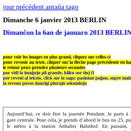
jour précédent antaŭa tago
Dimanche 6 janvier 2013 BERLIN
Dimanĉon la 6an de januaro 2013 BERLI
pour voir les images en plus grand, cliquez sur celles-ci
pour revenir au texte, cliquer sur la flèche page précédente en h
le retour peux prendre plusieurs secondes
por vidi la imaĝojn pli grande, kliku sur tiuj ĉi
por reveni al teksto, click sur la sago: pasintan paĝon, supre mal
la reveno povos daurigi plurajn sekondojn
Aujourd’hui, ce doit être la journée Potsdam. Je parts à 
gare centrale. Pour cela, je prends d’abord le bus no 25, pu
le métro à la station Anhalter Bahnhof. En passant, 