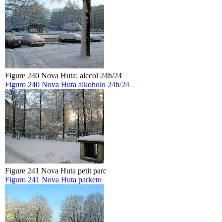
Figure 240 Nova Huta: alccol 24h/24
Figuro 240 Nova Huta alkoholo 24h/24
Figure 241 Nova Huta petit parc
Figuro 241 Nova Huta parketo