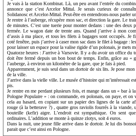
Je vais à la station Kombinat. Là, un peu avant l’entrée du combi
annonce que c’est Arcelor Mittal. Je serais curieux de connaître
Solidanosc et Arcelor-Mittal. Peut-être en entendrons-nous parler un
Je rentre à l’auberge, récupère mon sac, et direction la gare. Le trai
de minutes. C’est une tuerie pour monter dedans : une des deux 
fermée. Le wagon date de trente ans. Quand j’arrive à mon comp
d’assis à ma place, et tous les filets à bagages sont occupés. Je f
coté fenêtre, puis j’arrive à caser mon sac dans le filet à bagage : l
pour laisser un espace pour la valise rigide d’un polonais, je mets m
Quatorze heures : J’arrive à Varsovie. Il y a du avoir un office du t
doit être fermé depuis un bon bout de temps. Enfin, grâce au « g
l’auberge, à environ un kilomètre de la gare, que je fais à pied.
Apparemment, je suis seul dans un dortoir de six lits. Je pose mon 
de la ville.
J’arrive dans la vielle ville. Le musée d’histoire qui m’intéressait e
pis.
Je rentre en me perdant plusieurs fois, et mange dans un « bar à lai
Pologne Populaire » : on commande, en polonais, on paye, et on va
cela au hasard, en copiant sur un papier des lignes de la carte a
rouge (à la betterave ?) , quatre gros raviolis fourrés à la viande
bouteille (kefir) aigre. L’endroit est sympathique. On sent que
ordinaires. L’addition se monte à quinze zlotys, soit 4 euros.
Dans la nuit, une jeune fille arrive dans le dortoir. Je lui dis bonso
parait que c’est ainsi en Pologne.