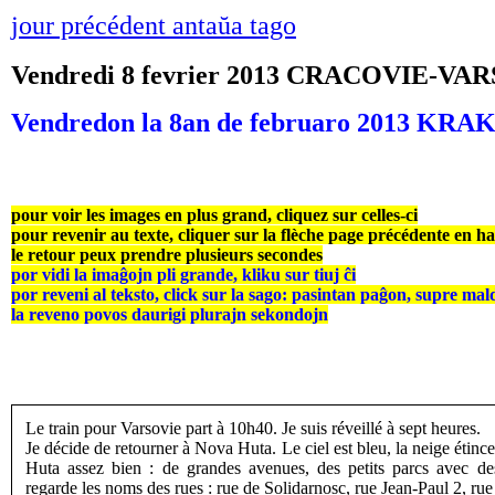
jour précédent antaŭa tago
Vendredi 8 fevrier 2013 CRACOVIE-VA
Vendredon la 8an de februaro 2013 
pour voir les images en plus grand, cliquez sur celles-ci
pour revenir au texte, cliquer sur la flèche page précédente en h
le retour peux prendre plusieurs secondes
por vidi la imaĝojn pli grande, kliku sur tiuj ĉi
por reveni al teksto, click sur la sago: pasintan paĝon, supre mal
la reveno povos daurigi plurajn sekondojn
Le train pour Varsovie part à 10h40. Je suis réveillé à sept heures.
Je décide de retourner à Nova Huta. Le ciel est bleu, la neige étince
Huta assez bien : de grandes avenues, des petits parcs avec des
regarde les noms des rues : rue de Solidarnosc, rue Jean-Paul 2, r