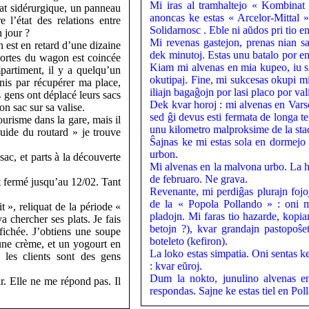
Mi iras al tramhaltejo « Kombinat »
nat sidérurgique, un panneau
anoncas ke estas « Arcelor-Mittal ». 
 l’état des relations entre
Solidarnosc . Eble ni aŭdos pri tio en
 jour ?
Mi revenas gastejon, prenas nian sa
n est en retard d’une dizaine
dek minutoj. Estas unu batalo por eni
portes du wagon est coincée
Kiam mi alvenas en mia kupeo, iu sid
artiment, il y a quelqu’un
okutipaj. Fine, mi sukcesas okupi m
inis par récupérer ma place,
iliajn bagaĝojn por lasi placo por va
es gens ont déplacé leurs sacs
Dek kvar horoj : mi alvenas en Varso
on sac sur sa valise.
sed ĝi devus esti fermata de longa te
ourisme dans la gare, mais il
unu kilometro malproksime de la stac
uide du routard » je trouve
Ŝajnas ke mi estas sola en dormejo k
urbon.
sac, et parts à la découverte
Mi alvenas en la malvona urbo. La hi
de februaro. Ne grava.
st fermé jusqu’au 12/02. Tant
Revenante, mi perdiĝas plurajn fojoj
de la « Popola Pollando » : oni me
t », reliquat de la période «
pladojn. Mi faras tio hazarde, kopia
 chercher ses plats. Je fais
betojn ?), kvar grandajn pastopoŝe
ffichée. J’obtiens une soupe
boteleto (kefiron).
, une crème, et un yogourt en
La loko estas simpatia. Oni sentas ke
 les clients sont des gens
: kvar eŭroj.
Dum la nokto, junulino alvenas e
ir. Elle ne me répond pas. Il
respondas. Sajne ke estas tiel en Pol