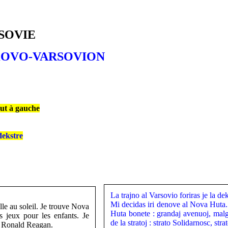
RSOVIE
KRAKOVO-VARSOVION
aut à gauche
dekstre
La trajno al Varsovio foriras je la de
Mi decidas iri denove al Nova Huta. 
lle au soleil. Je trouve Nova
Huta bonete : grandaj avenuoj, malg
 jeux pour les enfants. Je
de la stratoj : strato Solidarnosc, st
ue Ronald Reagan.