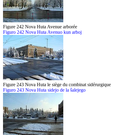
Figure 242 Nova Huta Avenue arborée
Figuro 242 Nova Huta Avenuo kun arboj
Figure 243 Nova Huta le siège du combinat sidérurgique
Figuro 243 Nova Huta sidejo de la ŝalejego