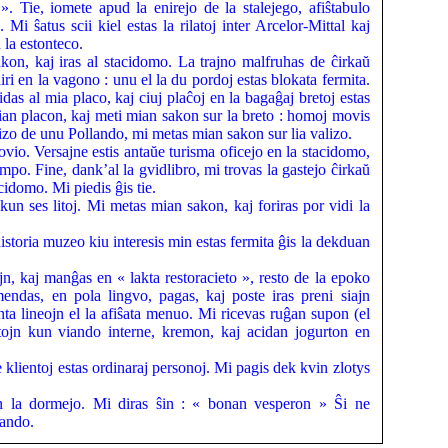
. Tie, iomete apud la enirejo de la stalejego, afiŝtabulo
Mi ŝatus scii kiel estas la rilatoj inter Arcelor-Mittal kaj
 la estonteco.
kon, kaj iras al stacidomo. La trajno malfruhas de ĉirkaŭ
ri en la vagono : unu el la du pordoj estas blokata fermita.
as al mia placo, kaj ciuj plaĉoj en la bagaĝaj bretoj estas
ian placon, kaj meti mian sakon sur la breto : homoj movis
lizo de unu Pollando, mi metas mian sakon sur lia valizo.
vio. Versajne estis antaŭe turisma oficejo en la stacidomo,
mpo. Fine, dank’al la gvidlibro, mi trovas la gastejo ĉirkaŭ
idomo. Mi piedis ĝis tie.
un ses litoj. Mi metas mian sakon, kaj foriras por vidi la
storia muzeo kiu interesis min estas fermita ĝis la dekduan
n, kaj manĝas en « lakta restoracieto », resto de la epoko
ndas, en pola lingvo, pagas, kaj poste iras preni siajn
nta lineojn el la afiŝata menuo. Mi ricevas ruĝan supon (el
tojn kun viando interne, kremon, kaj acidan jogurton en
 klientoj estas ordinaraj personoj. Mi pagis dek kvin zlotys
n la dormejo. Mi diras ŝin : « bonan vesperon » Ŝi ne
lando.