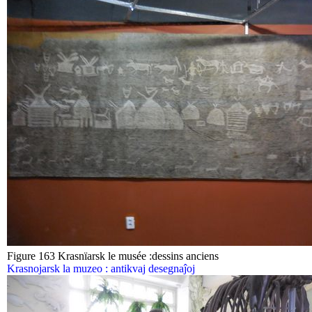
Figure 163 Krasnïarsk le musée :dessins anciens
Krasnojarsk la muzeo : antikvaj desegnaĵoj