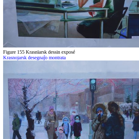
Figure 155 Krasnïarsk dessin exposé
Krasnojarsk desegnaĵo montrata