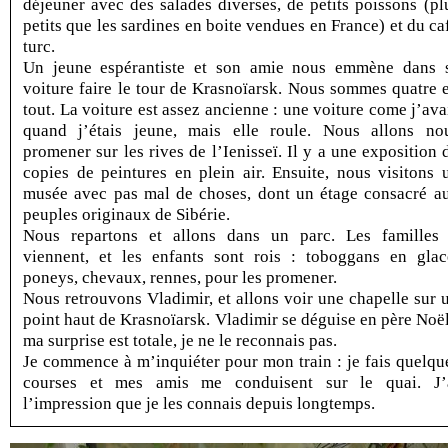
déjeuner avec des salades diverses, de petits poissons (pl
petits que les sardines en boite vendues en France) et du ca
turc.
Un jeune espérantiste et son amie nous emmène dans 
voiture faire le tour de Krasnoïarsk. Nous sommes quatre 
tout. La voiture est assez ancienne : une voiture come j’ava
quand j’étais jeune, mais elle roule. Nous allons no
promener sur les rives de l’Ienisseï. Il y a une exposition 
copies de peintures en plein air. Ensuite, nous visitons 
musée avec pas mal de choses, dont un étage consacré a
peuples originaux de Sibérie.
Nous repartons et allons dans un parc. Les familles
viennent, et les enfants sont rois : toboggans en glac
poneys, chevaux, rennes, pour les promener.
Nous retrouvons Vladimir, et allons voir une chapelle sur 
point haut de Krasnoïarsk. Vladimir se déguise en père Noël
ma surprise est totale, je ne le reconnais pas.
Je commence à m’inquiéter pour mon train : je fais quelqu
courses et mes amis me conduisent sur le quai. J’
l’impression que je les connais depuis longtemps.