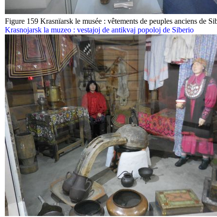
Figure 159 Krasnïarsk le musée : vêtements de peuples anciens de Si
Krasnojarsk la muzeo : vestajoj de antikvaj popoloj de Siberio