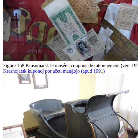
Figure 168 Krasnoïarsk le musée : coupons de rationnement (vers 19
Krasnojarsk kuponoj por aĉeti manĝoĵo (apud 1991)