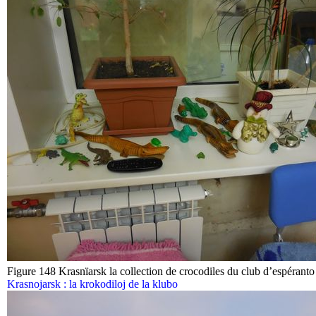
Figure 148 Krasnïarsk la collection de crocodiles du club d’espéranto (
Krasnojarsk : la krokodiloj de la klubo