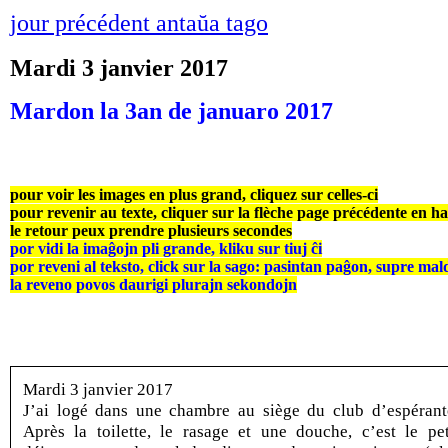
jour précédent antaŭa tago
Mardi 3 janvier 2017
Mardon la 3an de januaro 2017
pour voir les images en plus grand, cliquez sur celles-ci
pour revenir au texte, cliquer sur la flèche page précédente en h
le retour peux prendre plusieurs secondes
por vidi la imaĝojn pli grande, kliku sur tiuj ĉi
por reveni al teksto, click sur la sago: pasintan paĝon, supre mal
la reveno povos daurigi plurajn sekondojn
Mardi 3 janvier 2017
J’ai logé dans une chambre au siège du club d’espérant
Après la toilette, le rasage et une douche, c’est le pet