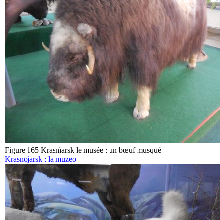
Figure 165 Krasnïarsk le musée : un bœuf musqué
Krasnojarsk : la muzeo