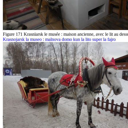
Figure 171 Krasnïarsk le musée : maison ancienne, avec le lit au dess
Krasnojarsk la museo : malnova domo kun la lito super la fajro