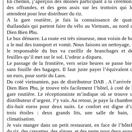
En chemin, j’aperçois des moines participant à la cérémon
des offrandes, et des gens assis sur les trottoirs qui l
attendent pour leur distribuer du riz.
A la gare routière, je fais la connaissance de quat
thaïlandais qui partent faire du vélo au Vietnam., au nord 
Dien Bien Phu.
Le bus démarre. La route est très sinueuse, mon voisin de b
a le mal des transport et vomit. Nous faisons un nettoyage, 
le responsable du bus va cueillir de branchages et d
feuilles qu’il met sur le sol. L’odeur a disparu.
Le passage de la frontière, vers seize heures se passe bie
sans fouille des bagages. Il faut juste payer l’équivalent 
un euro, pour sortir du Laos.
Du coté vietnamien, pas de distributeur DAB . A l’arrivée
Dien Bien Phu, je trouve très facilement l’hôtel, à coté de 
gare routière. Le réceptionniste m’indique où se trouve 
distributeur d’argent. J’y vais. Au retour, je paye la chambre
dix-huit euros pour deux nuits. Le confort est digne d’
trois étoiles : deux grands lits, une salle de bain, 
climatisation.
Je vais manger dans un petit restaurant, en face de l’hôtel
du riz, des crevettes, des algues, et des nems pour deux euro