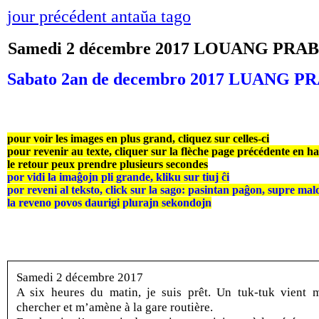
jour précédent antaŭa tago
Samedi 2 décembre 2017 LOUANG PRA
Sabato 2an de decembro 2017 LUANG 
pour voir les images en plus grand, cliquez sur celles-ci
pour revenir au texte, cliquer sur la flèche page précédente en h
le retour peux prendre plusieurs secondes
por vidi la imaĝojn pli grande, kliku sur tiuj ĉi
por reveni al teksto, click sur la sago: pasintan paĝon, supre mal
la reveno povos daurigi plurajn sekondojn
Samedi 2 décembre 2017
A six heures du matin, je suis prêt. Un tuk-tuk vient 
chercher et m’amène à la gare routière.