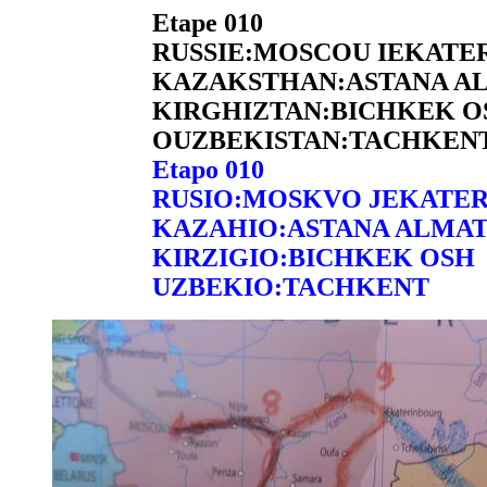
Etape 010
RUSSIE:MOSCOU IEKAT
KAZAKSTHAN:ASTANA A
KIRGHIZTAN:BICHKEK O
OUZBEKISTAN:TACHKEN
Etapo 010
RUSIO:MOSKVO JEKATE
KAZAHIO:ASTANA ALMA
KIRZIGIO:BICHKEK OSH
UZBEKIO:TACHKENT