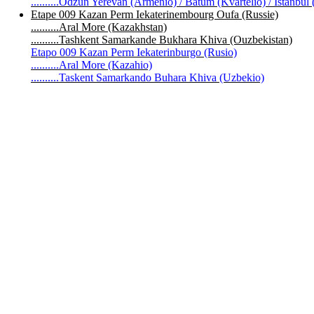
..........Odzun Yerevan (Armenio) / Batum (Kvartelio) / Istanbul 
Etape 009 Kazan Perm Iekaterinembourg Oufa (Russie)
..........Aral More (Kazakhstan)
..........Tashkent Samarkande Bukhara Khiva (Ouzbekistan)
Etapo 009 Kazan Perm Iekaterinburgo (Rusio)
..........Aral More (Kazahio)
..........Taskent Samarkando Buhara Khiva (Uzbekio)