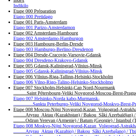
Index
Indikilo
Etape 000 Préparation
Etapo 000 Pretidago
Etape 001 Paris-Amsterdam
Etapo 001 Parizo-Amsterdamon
Etape 002 Amsterdam-Hambourg
Etapo 002 Amsterdamo-Hamburgon
Etape 003 Hambourg-Berlin-Dresde
Etapo 003 Hamburgo-Berlino-Dresdenon
Etape 004 Dresde-Cracovie-Varsovie-Gdansk
Etapo 004 Dresdeno-Krakovo-Gdansk
Etape 005 Gdansk-Kaliningrad-Vilnius-Minsk
Etapo 005 Gdansk-Kaliningrad-Vilnius-Minsk
Etape 006 Vilnius-Riga-Tallinn-Helsinki-Stockholm
Etapo 006 Vilno-Rigo-Talino-Helsinko-Stockholmo
Etape 007 Stockholm-Helsinki-Cap Nord-Nourmank
...........Saint Pétersbourg-Veliki Novgorod-Moscou-Brest-Pragu
Etapo 007 Helsinko-Norda kabo-Murmansk-
................Sankta Peterburgo-Veliki Novgorod-Moskvo-Brest-P
Etape 008 Moscou-Nijni Novgorod-Kazan_Volgograd-Astrakha
..........Atyrau_Aktau (Kazakhstan) / Bakou_Sâki Azerbaïdjan) / 
..........Odzun Yerevan (Armenie) / Batum (Georgie) / Istanbul (
Etapo 008 Moskvo-Nijni Novgorod-Kazan_Volgograd-Astrakha
..........Atyrau_Aktau (Kazahio) / Bakou_Sâki Azerbaĵano) / Tbil