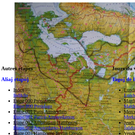
Autres étapes
Jours du 
Aliaj etapoj
Tagoj de 
Index
Lund
Indikilo
Lund
Etape 000 Préparation
Mard
Etapo 000 Pretidago
Mard
Etape 001 Paris-Amsterdam
Merc
Etapo 001 Parizo-Amsterdamon
Merk
Etape 002 Amsterdam-Hambourg
Jeud
Etapo 002 Amsterdamo-Hamburgon
Ĵaŭd
Etape 003 Hambourg-Berlin-Dresde
Vendr