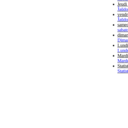
Jeud
Ĵaŭdo
vend
Ĵaŭdo
same
sabat
dima
Diman
Lund
Lundo
Mard
Mard
Statis
Statis