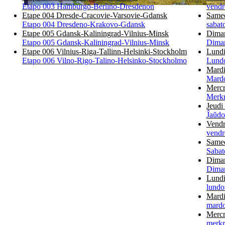
Etapo 003 Hamburgo-Berlino-Dresdenon
vendr
Etape 004 Dresde-Cracovie-Varsovie-Gdansk
Same
Etapo 004 Dresdeno-Krakovo-Gdansk
saba
Etape 005 Gdansk-Kaliningrad-Vilnius-Minsk
Dima
Etapo 005 Gdansk-Kaliningrad-Vilnius-Minsk
Dima
Etape 006 Vilnius-Riga-Tallinn-Helsinki-Stockholm
Lund
Etapo 006 Vilno-Rigo-Talino-Helsinko-Stockholmo
Lund
Mard
Mard
Merc
Merk
Jeud
Ĵaŭd
Vend
vend
Same
Saba
Dima
Dima
Lund
lundo
Mard
mardo
Merc
merkr